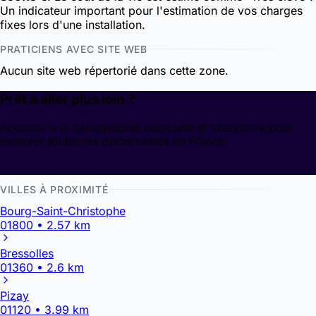
Un indicateur important pour l'estimation de vos charges
fixes lors d'une installation.
PRATICIENS AVEC SITE WEB
Aucun site web répertorié dans cette zone.
Prêt à aller plus loin ?
Accédez à la cartographie complète et interactive pour
explorer toutes les opportunités en France.
Découvrir la cartographie
VILLES À PROXIMITÉ
Bourg-Saint-Christophe
01800 • 2.57 km
Bressolles
01360 • 2.6 km
Pizay
01120 • 3.99 km