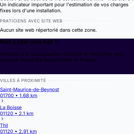
Un indicateur important pour l'estimation de vos charges
fixes lors d'une installation.
PRATICIENS AVEC SITE WEB
Aucun site web répertorié dans cette zone.
Prêt à aller plus loin ?
Accédez à la cartographie complète et interactive pour
explorer toutes les opportunités en France.
Découvrir la cartographie
VILLES À PROXIMITÉ
Saint-Maurice-de-Beynost
01700 • 1.68 km
La Boisse
01120 • 2.1 km
Thil
01120 • 2.91 km