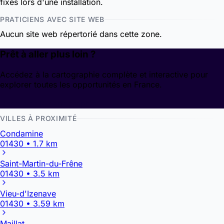
fixes lors d'une installation.
PRATICIENS AVEC SITE WEB
Aucun site web répertorié dans cette zone.
Prêt à aller plus loin ?
Accédez à la cartographie complète et interactive pour
explorer toutes les opportunités en France.
Découvrir la cartographie
VILLES À PROXIMITÉ
Condamine
01430 • 1.7 km
Saint-Martin-du-Frêne
01430 • 3.5 km
Vieu-d'Izenave
01430 • 3.59 km
Maillat