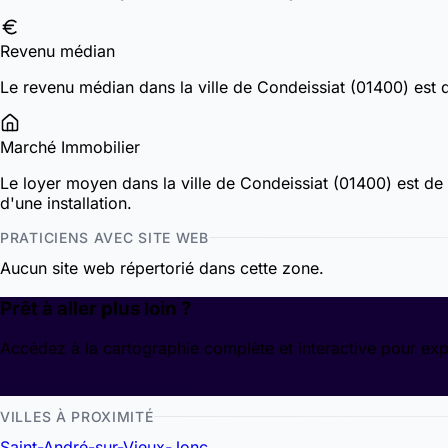
Revenu médian
Le revenu médian dans la ville de Condeissiat (01400) est
Marché Immobilier
Le loyer moyen dans la ville de Condeissiat (01400) est de
d'une installation.
PRATICIENS AVEC SITE WEB
Aucun site web répertorié dans cette zone.
Prêt à aller plus loin ?
Accédez à la cartographie complète et interactive pour exp
Découvrir la cartographie
VILLES À PROXIMITÉ
Saint-André-sur-Vieux-Jonc