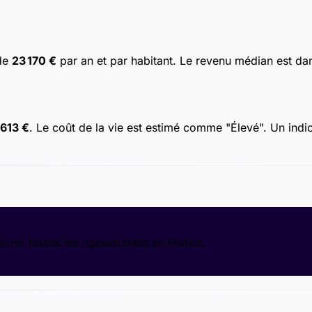
 de
23 170 €
par an et par habitant. Le revenu médian est da
613 €
. Le coût de la vie est estimé comme "Élevé". Un indic
lorer toutes les opportunités en France.