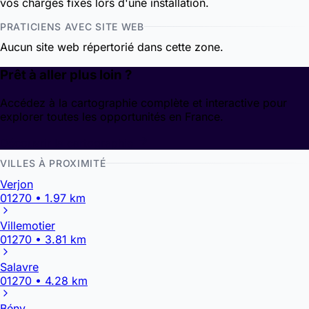
vos charges fixes lors d'une installation.
PRATICIENS AVEC SITE WEB
Aucun site web répertorié dans cette zone.
Prêt à aller plus loin ?
Accédez à la cartographie complète et interactive pour
explorer toutes les opportunités en France.
Découvrir la cartographie
VILLES À PROXIMITÉ
Verjon
01270 • 1.97 km
Villemotier
01270 • 3.81 km
Salavre
01270 • 4.28 km
Bény