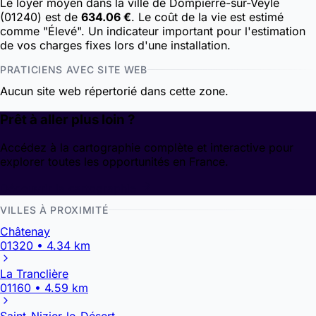
Le loyer moyen dans la ville de Dompierre-sur-Veyle
(01240) est de
634.06 €
. Le coût de la vie est estimé
comme "Élevé". Un indicateur important pour l'estimation
de vos charges fixes lors d'une installation.
PRATICIENS AVEC SITE WEB
Aucun site web répertorié dans cette zone.
Prêt à aller plus loin ?
Accédez à la cartographie complète et interactive pour
explorer toutes les opportunités en France.
Découvrir la cartographie
VILLES À PROXIMITÉ
Châtenay
01320 • 4.34 km
La Tranclière
01160 • 4.59 km
Saint-Nizier-le-Désert