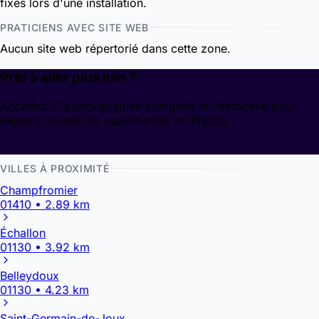
fixes lors d'une installation.
PRATICIENS AVEC SITE WEB
Aucun site web répertorié dans cette zone.
Prêt à aller plus loin ?
Accédez à la cartographie complète et interactive pour
explorer toutes les opportunités en France.
Découvrir la cartographie
VILLES À PROXIMITÉ
Champfromier
01410 • 2.89 km
Échallon
01130 • 3.92 km
Belleydoux
01130 • 4.23 km
Saint-Germain-de-Joux