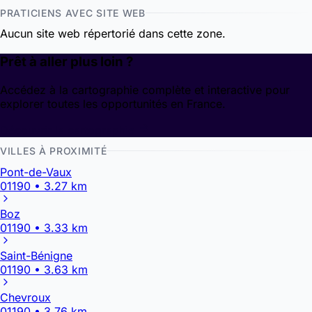
PRATICIENS AVEC SITE WEB
Aucun site web répertorié dans cette zone.
Prêt à aller plus loin ?
Accédez à la cartographie complète et interactive pour
explorer toutes les opportunités en France.
Découvrir la cartographie
VILLES À PROXIMITÉ
Pont-de-Vaux
01190 • 3.27 km
Boz
01190 • 3.33 km
Saint-Bénigne
01190 • 3.63 km
Chevroux
01190 • 3.76 km