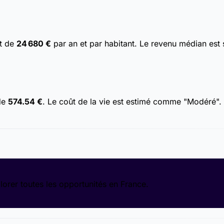
st de
24 680 €
par an et par habitant. Le revenu médian est 
 de
574.54 €
. Le coût de la vie est estimé comme "Modéré". 
lorer toutes les opportunités en France.