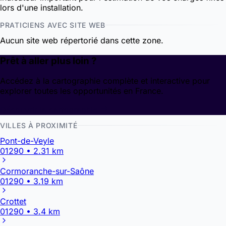
lors d'une installation.
PRATICIENS AVEC SITE WEB
Aucun site web répertorié dans cette zone.
Prêt à aller plus loin ?
Accédez à la cartographie complète et interactive pour
explorer toutes les opportunités en France.
Découvrir la cartographie
VILLES À PROXIMITÉ
Pont-de-Veyle
01290 • 2.31 km
Cormoranche-sur-Saône
01290 • 3.19 km
Crottet
01290 • 3.4 km