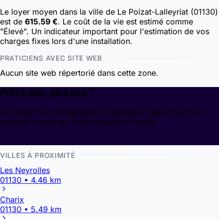
Le loyer moyen dans la ville de Le Poizat-Lalleyriat (01130)
est de
615.59 €
. Le coût de la vie est estimé comme
"Élevé". Un indicateur important pour l'estimation de vos
charges fixes lors d'une installation.
PRATICIENS AVEC SITE WEB
Aucun site web répertorié dans cette zone.
Prêt à aller plus loin ?
Accédez à la cartographie complète et interactive pour
explorer toutes les opportunités en France.
Découvrir la cartographie
VILLES À PROXIMITÉ
Les Neyrolles
01130 • 4.46 km
Charix
01130 • 5.49 km