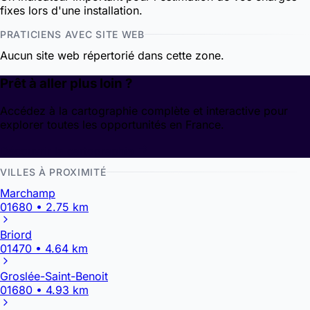
fixes lors d'une installation.
PRATICIENS AVEC SITE WEB
Aucun site web répertorié dans cette zone.
Prêt à aller plus loin ?
Accédez à la cartographie complète et interactive pour
explorer toutes les opportunités en France.
Découvrir la cartographie
VILLES À PROXIMITÉ
Marchamp
01680 • 2.75 km
Briord
01470 • 4.64 km
Groslée-Saint-Benoit
01680 • 4.93 km