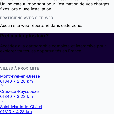
Un indicateur important pour l'estimation de vos charges
fixes lors d'une installation.
PRATICIENS AVEC SITE WEB
Aucun site web répertorié dans cette zone.
Prêt à aller plus loin ?
Accédez à la cartographie complète et interactive pour
explorer toutes les opportunités en France.
Découvrir la cartographie
VILLES À PROXIMITÉ
Montrevel-en-Bresse
01340 • 2.28 km
Cras-sur-Reyssouze
01340 • 3.23 km
Saint-Martin-le-Châtel
01310 • 4.23 km