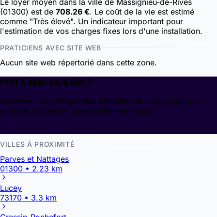
Le loyer moyen dans la ville de Massignieu-de-Rives
(01300) est de
708.26 €
. Le coût de la vie est estimé
comme "Très élevé". Un indicateur important pour
l'estimation de vos charges fixes lors d'une installation.
PRATICIENS AVEC SITE WEB
Aucun site web répertorié dans cette zone.
Prêt à aller plus loin ?
Accédez à la cartographie complète et interactive pour
explorer toutes les opportunités en France.
Découvrir la cartographie
VILLES À PROXIMITÉ
Parves et Nattages
01300 • 2.23 km
Lucey
73170 • 3.3 km
Cressin-Rochefort