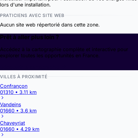
lors d'une installation.
PRATICIENS AVEC SITE WEB
Aucun site web répertorié dans cette zone.
Prêt à aller plus loin ?
Accédez à la cartographie complète et interactive pour
explorer toutes les opportunités en France.
Découvrir la cartographie
VILLES À PROXIMITÉ
Confrançon
01310 • 3.11 km
Vandeins
01660 • 3.6 km
Chaveyriat
01660 • 4.29 km