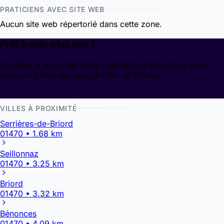
PRATICIENS AVEC SITE WEB
Aucun site web répertorié dans cette zone.
Prêt à aller plus loin ?
Accédez à la cartographie complète et interactive pour
explorer toutes les opportunités en France.
Découvrir la cartographie
VILLES À PROXIMITÉ
Serrières-de-Briord
01470 • 1.68 km
Seillonnaz
01470 • 3.25 km
Briord
01470 • 3.32 km
Bénonces
01470 • 4.09 km