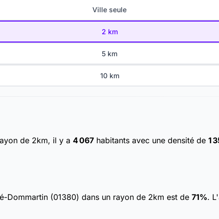
Ville seule
2 km
5 km
10 km
ayon de 2km, il y a
4 067
habitants
avec une densité de
1 
âgé-Dommartin (01380) dans un rayon de 2km est de
71%
. L