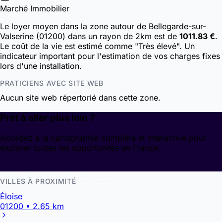
Marché Immobilier
Le loyer moyen dans la zone autour de Bellegarde-sur-
Valserine (01200) dans un rayon de 2km est de
1011.83 €
.
Le coût de la vie est estimé comme "Très élevé". Un
indicateur important pour l'estimation de vos charges fixes
lors d'une installation.
PRATICIENS AVEC SITE WEB
Aucun site web répertorié dans cette zone.
Prêt à aller plus loin ?
Accédez à la cartographie complète et interactive pour
explorer toutes les opportunités en France.
Découvrir la cartographie
VILLES À PROXIMITÉ
Éloise
01200 • 2.65 km