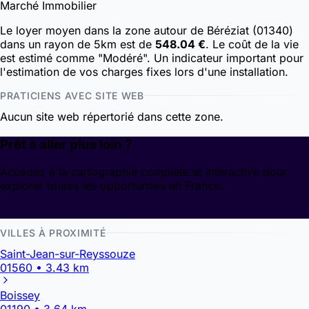
Marché Immobilier
Le loyer moyen dans la zone autour de Béréziat (01340)
dans un rayon de 5km est de
548.04 €
. Le coût de la vie
est estimé comme "Modéré". Un indicateur important pour
l'estimation de vos charges fixes lors d'une installation.
PRATICIENS AVEC SITE WEB
Aucun site web répertorié dans cette zone.
Prêt à aller plus loin ?
Accédez à la cartographie complète et interactive pour
explorer toutes les opportunités en France.
Découvrir la cartographie
VILLES À PROXIMITÉ
Saint-Jean-sur-Reyssouze
01560 • 3.43 km
Boissey
01190 • 3.64 km