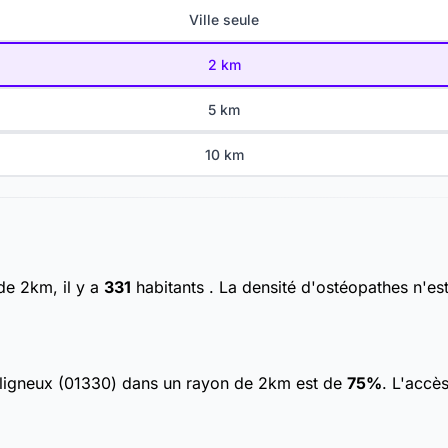
Ville seule
2 km
5 km
10 km
de 2km, il y a
331
habitants
. La densité d'ostéopathes n'es
ouligneux (01330) dans un rayon de 2km est de
75%
. L'accè