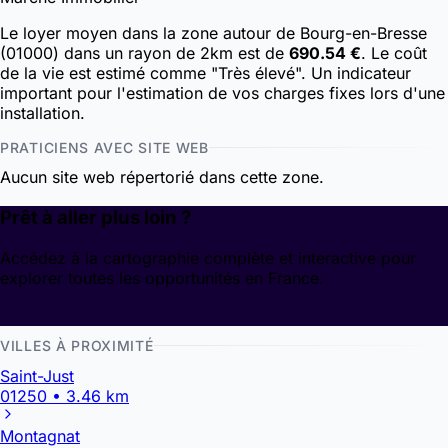
Le loyer moyen dans la zone autour de Bourg-en-Bresse
(01000) dans un rayon de 2km est de
690.54 €
. Le coût
de la vie est estimé comme "Très élevé". Un indicateur
important pour l'estimation de vos charges fixes lors d'une
installation.
PRATICIENS AVEC SITE WEB
Aucun site web répertorié dans cette zone.
Prêt à aller plus loin ?
Accédez à la cartographie complète et interactive pour
explorer toutes les opportunités en France.
Découvrir la cartographie
VILLES À PROXIMITÉ
Saint-Just
01250 • 3.46 km
Montagnat