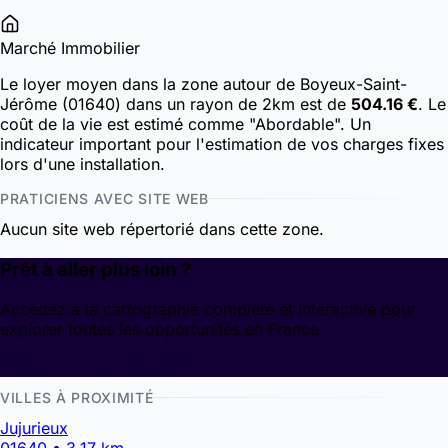
Marché Immobilier
Le loyer moyen dans la zone autour de Boyeux-Saint-
Jérôme (01640) dans un rayon de 2km est de
504.16 €
. Le
coût de la vie est estimé comme "Abordable". Un
indicateur important pour l'estimation de vos charges fixes
lors d'une installation.
PRATICIENS AVEC SITE WEB
Aucun site web répertorié dans cette zone.
Prêt à aller plus loin ?
Accédez à la cartographie complète et interactive pour
explorer toutes les opportunités en France.
Découvrir la cartographie
VILLES À PROXIMITÉ
Jujurieux
01640 • 3.17 km