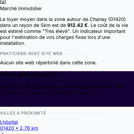
Marché Immobilier
Le loyer moyen dans la zone autour de Chanay (01420)
dans un rayon de 5km est de
912.42 €
. Le coût de la vie
est estimé comme "Très élevé". Un indicateur important
pour l'estimation de vos charges fixes lors d'une
installation.
PRATICIENS AVEC SITE WEB
Aucun site web répertorié dans cette zone.
Prêt à aller plus loin ?
Accédez à la cartographie complète et interactive pour
explorer toutes les opportunités en France.
Découvrir la cartographie
VILLES À PROXIMITÉ
Lhôpital
01420 • 2.76 km