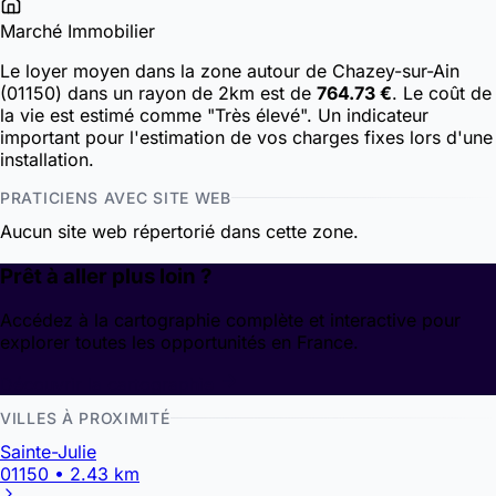
Marché Immobilier
Le loyer moyen dans la zone autour de Chazey-sur-Ain
(01150) dans un rayon de 2km est de
764.73 €
. Le coût de
la vie est estimé comme "Très élevé". Un indicateur
important pour l'estimation de vos charges fixes lors d'une
installation.
PRATICIENS AVEC SITE WEB
Aucun site web répertorié dans cette zone.
Prêt à aller plus loin ?
Accédez à la cartographie complète et interactive pour
explorer toutes les opportunités en France.
Découvrir la cartographie
VILLES À PROXIMITÉ
Sainte-Julie
01150 • 2.43 km