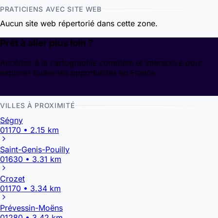
PRATICIENS AVEC SITE WEB
Aucun site web répertorié dans cette zone.
Prêt à aller plus loin ?
Accédez à la cartographie complète et interactive pour
explorer toutes les opportunités en France.
Découvrir la cartographie
VILLES À PROXIMITÉ
Ségny
01170 • 2.15 km
Saint-Genis-Pouilly
01630 • 3.31 km
Crozet
01170 • 3.34 km
Prévessin-Moëns
01280 • 3.42 km