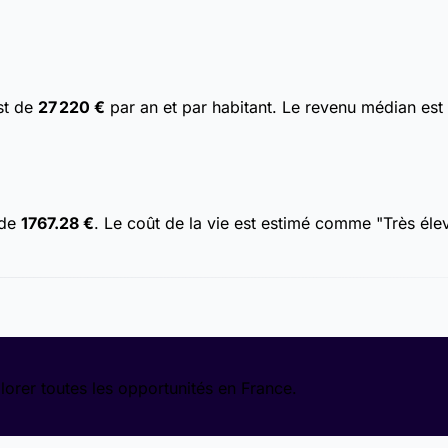
est de
27 220 €
par an et par habitant. Le revenu médian est 
 de
1767.28 €
. Le coût de la vie est estimé comme "Très éle
lorer toutes les opportunités en France.