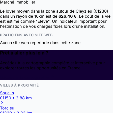
Marché Immobilier
Le loyer moyen dans la zone autour de Cleyzieu (01230)
dans un rayon de 10km est de
626.46 €
. Le coût de la vie
est estimé comme "Élevé". Un indicateur important pour
l'estimation de vos charges fixes lors d'une installation.
PRATICIENS AVEC SITE WEB
Aucun site web répertorié dans cette zone.
Prêt à aller plus loin ?
Accédez à la cartographie complète et interactive pour
explorer toutes les opportunités en France.
Découvrir la cartographie
VILLES À PROXIMITÉ
Souclin
01150 • 2.88 km
Torcieu
01230 • 3.23 km