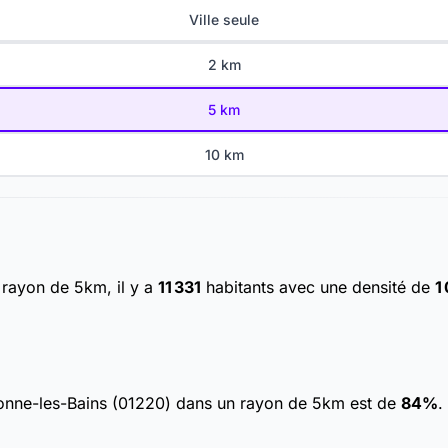
Ville seule
2 km
5 km
10 km
 rayon de 5km, il y a
11 331
habitants
avec une densité de
1
ivonne-les-Bains (01220) dans un rayon de 5km est de
84%
.