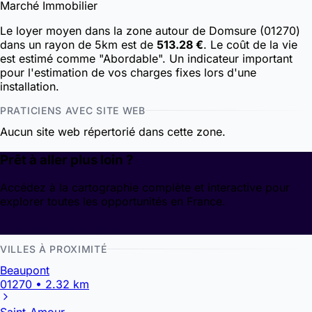
Marché Immobilier
Le loyer moyen dans la zone autour de Domsure (01270)
dans un rayon de 5km est de
513.28 €
. Le coût de la vie
est estimé comme "Abordable". Un indicateur important
pour l'estimation de vos charges fixes lors d'une
installation.
PRATICIENS AVEC SITE WEB
Aucun site web répertorié dans cette zone.
Prêt à aller plus loin ?
Accédez à la cartographie complète et interactive pour
explorer toutes les opportunités en France.
Découvrir la cartographie
VILLES À PROXIMITÉ
Beaupont
01270 • 2.32 km
Saint-Amour