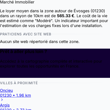
Marché Immobilier
Le loyer moyen dans la zone autour de Évosges (01230)
dans un rayon de 10km est de
565.33 €
. Le coût de la vie
est estimé comme "Modéré". Un indicateur important pour
l'estimation de vos charges fixes lors d'une installation.
PRATICIENS AVEC SITE WEB
Aucun site web répertorié dans cette zone.
Prêt à aller plus loin ?
Accédez à la cartographie complète et interactive pour
explorer toutes les opportunités en France.
Découvrir la cartographie
VILLES À PROXIMITÉ
Oncieu
01230 • 1.96 km
Argis
01230 • 2.73 km