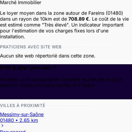
Marché Immobilier
Le loyer moyen dans la zone autour de Fareins (01480)
dans un rayon de 10km est de
708.89 €
. Le coût de la vie
est estimé comme "Très élevé". Un indicateur important
pour l'estimation de vos charges fixes lors d'une
installation.
PRATICIENS AVEC SITE WEB
Aucun site web répertorié dans cette zone.
Prêt à aller plus loin ?
Accédez à la cartographie complète et interactive pour
explorer toutes les opportunités en France.
Découvrir la cartographie
VILLES À PROXIMITÉ
Messimy-sur-Saône
01480 • 2.65 km
Beauregard