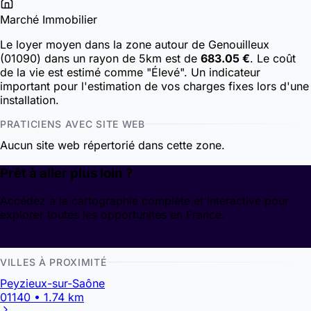
Marché Immobilier
Le loyer moyen dans la zone autour de Genouilleux
(01090) dans un rayon de 5km est de
683.05 €
. Le coût
de la vie est estimé comme "Élevé". Un indicateur
important pour l'estimation de vos charges fixes lors d'une
installation.
PRATICIENS AVEC SITE WEB
Aucun site web répertorié dans cette zone.
Prêt à aller plus loin ?
Accédez à la cartographie complète et interactive pour
explorer toutes les opportunités en France.
Découvrir la cartographie
VILLES À PROXIMITÉ
Peyzieux-sur-Saône
01140 • 1.74 km