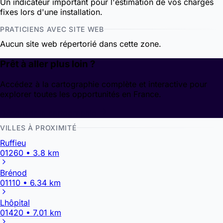
Un indicateur important pour l'estimation de vos charges
fixes lors d'une installation.
PRATICIENS AVEC SITE WEB
Aucun site web répertorié dans cette zone.
Prêt à aller plus loin ?
Accédez à la cartographie complète et interactive pour
explorer toutes les opportunités en France.
Découvrir la cartographie
VILLES À PROXIMITÉ
Ruffieu
01260 • 3.8 km
Brénod
01110 • 6.34 km
Lhôpital
01420 • 7.01 km