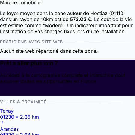
Marché Immobilier
Le loyer moyen dans la zone autour de Hostiaz (01110)
dans un rayon de 10km est de
573.02 €
. Le coût de la vie
est estimé comme "Modéré". Un indicateur important pour
l'estimation de vos charges fixes lors d'une installation.
PRATICIENS AVEC SITE WEB
Aucun site web répertorié dans cette zone.
Prêt à aller plus loin ?
Accédez à la cartographie complète et interactive pour
explorer toutes les opportunités en France.
Découvrir la cartographie
VILLES À PROXIMITÉ
Tenay
01230 • 2.35 km
Arandas
01230 • 3.64 km