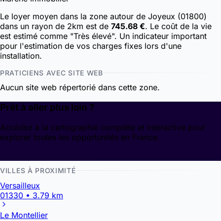
Le loyer moyen dans la zone autour de Joyeux (01800)
dans un rayon de 2km est de
745.68 €
. Le coût de la vie
est estimé comme "Très élevé". Un indicateur important
pour l'estimation de vos charges fixes lors d'une
installation.
PRATICIENS AVEC SITE WEB
Aucun site web répertorié dans cette zone.
Prêt à aller plus loin ?
Accédez à la cartographie complète et interactive pour
explorer toutes les opportunités en France.
Découvrir la cartographie
VILLES À PROXIMITÉ
Versailleux
01330 • 3.79 km
Le Montellier