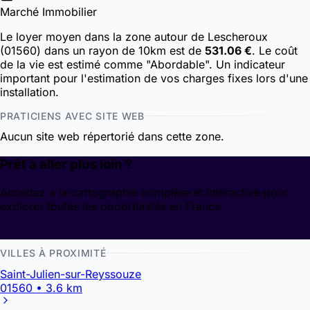
Marché Immobilier
Le loyer moyen dans la zone autour de Lescheroux
(01560) dans un rayon de 10km est de
531.06 €
. Le coût
de la vie est estimé comme "Abordable". Un indicateur
important pour l'estimation de vos charges fixes lors d'une
installation.
PRATICIENS AVEC SITE WEB
Aucun site web répertorié dans cette zone.
Prêt à aller plus loin ?
Accédez à la cartographie complète et interactive pour
explorer toutes les opportunités en France.
Découvrir la cartographie
VILLES À PROXIMITÉ
Saint-Julien-sur-Reyssouze
01560 • 3.6 km