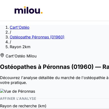
Cart'Ostéo
/
Ostéopathe Péronnas (01960)
/
Rayon 2km
Cart'Ostéo Milou
Ostéopathes à
Péronnas
(01960)
— R
Découvrez l'analyse détaillée du marché de l'ostéopathie à 
votre pratique.
AFFINER L'ANALYSE
Rayon de recherche (km)