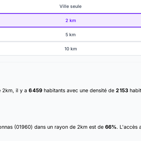
Ville seule
2 km
5 km
10 km
 2km, il y a
6 459
habitants
avec une densité de
2 153
habit
éronnas (01960) dans un rayon de 2km est de
66%
. L'accès 