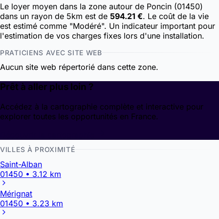
Le loyer moyen dans la zone autour de Poncin (01450)
dans un rayon de 5km est de
594.21 €
. Le coût de la vie
est estimé comme "Modéré". Un indicateur important pour
l'estimation de vos charges fixes lors d'une installation.
PRATICIENS AVEC SITE WEB
Aucun site web répertorié dans cette zone.
Prêt à aller plus loin ?
Accédez à la cartographie complète et interactive pour
explorer toutes les opportunités en France.
Découvrir la cartographie
VILLES À PROXIMITÉ
Saint-Alban
01450 • 3.12 km
Mérignat
01450 • 3.23 km