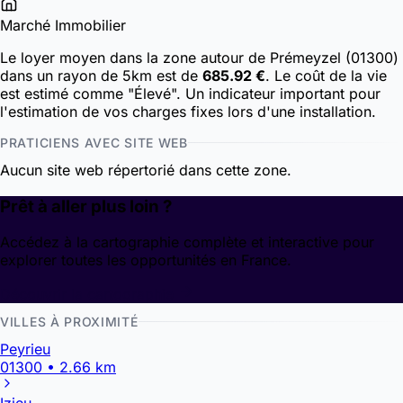
Marché Immobilier
Le loyer moyen dans la zone autour de Prémeyzel (01300)
dans un rayon de 5km est de
685.92 €
. Le coût de la vie
est estimé comme "Élevé". Un indicateur important pour
l'estimation de vos charges fixes lors d'une installation.
PRATICIENS AVEC SITE WEB
Aucun site web répertorié dans cette zone.
Prêt à aller plus loin ?
Accédez à la cartographie complète et interactive pour
explorer toutes les opportunités en France.
Découvrir la cartographie
VILLES À PROXIMITÉ
Peyrieu
01300 • 2.66 km
Izieu