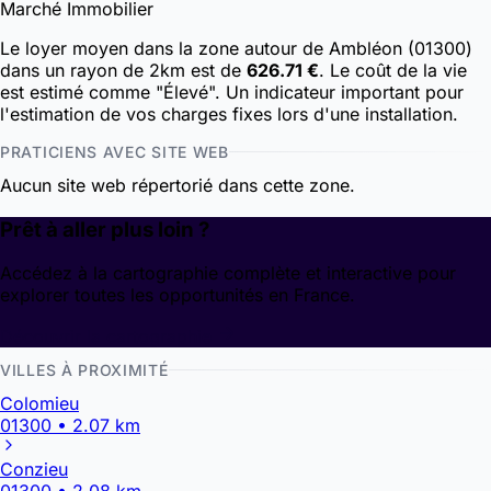
Marché Immobilier
Le loyer moyen dans la zone autour de Ambléon (01300)
dans un rayon de 2km est de
626.71 €
. Le coût de la vie
est estimé comme "Élevé". Un indicateur important pour
l'estimation de vos charges fixes lors d'une installation.
PRATICIENS AVEC SITE WEB
Aucun site web répertorié dans cette zone.
Prêt à aller plus loin ?
Accédez à la cartographie complète et interactive pour
explorer toutes les opportunités en France.
Découvrir la cartographie
VILLES À PROXIMITÉ
Colomieu
01300 • 2.07 km
Conzieu
01300 • 2.08 km