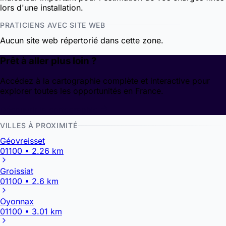
lors d'une installation.
PRATICIENS AVEC SITE WEB
Aucun site web répertorié dans cette zone.
Prêt à aller plus loin ?
Accédez à la cartographie complète et interactive pour
explorer toutes les opportunités en France.
Découvrir la cartographie
VILLES À PROXIMITÉ
Géovreisset
01100 • 2.26 km
Groissiat
01100 • 2.6 km
Oyonnax
01100 • 3.01 km