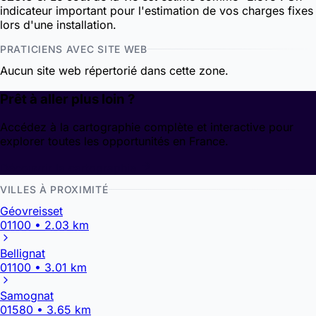
indicateur important pour l'estimation de vos charges fixes
lors d'une installation.
PRATICIENS AVEC SITE WEB
Aucun site web répertorié dans cette zone.
Prêt à aller plus loin ?
Accédez à la cartographie complète et interactive pour
explorer toutes les opportunités en France.
Découvrir la cartographie
VILLES À PROXIMITÉ
Géovreisset
01100 • 2.03 km
Bellignat
01100 • 3.01 km
Samognat
01580 • 3.65 km