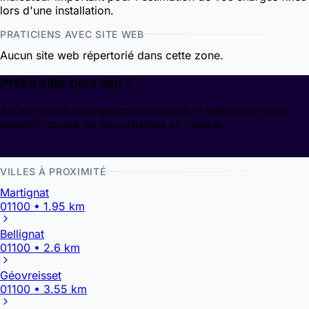
lors d'une installation.
PRATICIENS AVEC SITE WEB
Aucun site web répertorié dans cette zone.
Prêt à aller plus loin ?
Accédez à la cartographie complète et interactive pour
explorer toutes les opportunités en France.
Découvrir la cartographie
VILLES À PROXIMITÉ
Martignat
01100 • 1.95 km
Bellignat
01100 • 2.6 km
Géovreisset
01100 • 3.55 km