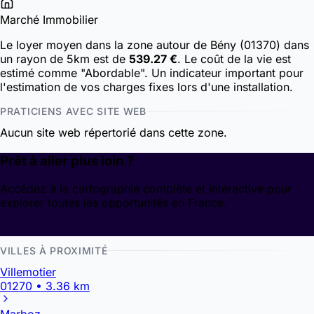
Marché Immobilier
Le loyer moyen dans la zone autour de Bény (01370) dans
un rayon de 5km est de
539.27 €
. Le coût de la vie est
estimé comme "Abordable". Un indicateur important pour
l'estimation de vos charges fixes lors d'une installation.
PRATICIENS AVEC SITE WEB
Aucun site web répertorié dans cette zone.
Prêt à aller plus loin ?
Accédez à la cartographie complète et interactive pour
explorer toutes les opportunités en France.
Découvrir la cartographie
VILLES À PROXIMITÉ
Villemotier
01270 • 3.36 km
Marboz