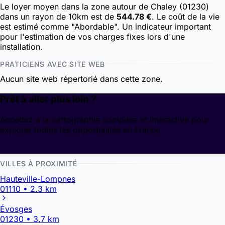
Le loyer moyen dans la zone autour de Chaley (01230)
dans un rayon de 10km est de
544.78 €
. Le coût de la vie
est estimé comme "Abordable". Un indicateur important
pour l'estimation de vos charges fixes lors d'une
installation.
PRATICIENS AVEC SITE WEB
Aucun site web répertorié dans cette zone.
Prêt à aller plus loin ?
Accédez à la cartographie complète et interactive pour
explorer toutes les opportunités en France.
Découvrir la cartographie
VILLES À PROXIMITÉ
Hauteville-Lompnes
01110 • 2.3 km
Évosges
01230 • 3.7 km