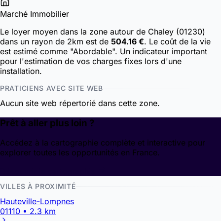
Marché Immobilier
Le loyer moyen dans la zone autour de Chaley (01230)
dans un rayon de 2km est de
504.16 €
. Le coût de la vie
est estimé comme "Abordable". Un indicateur important
pour l'estimation de vos charges fixes lors d'une
installation.
PRATICIENS AVEC SITE WEB
Aucun site web répertorié dans cette zone.
Prêt à aller plus loin ?
Accédez à la cartographie complète et interactive pour
explorer toutes les opportunités en France.
Découvrir la cartographie
VILLES À PROXIMITÉ
Hauteville-Lompnes
01110 • 2.3 km