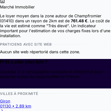
Marché Immobilier
Le loyer moyen dans la zone autour de Champfromier
(01410) dans un rayon de 2km est de
761.48 €
. Le coût de
la vie est estimé comme "Très élevé". Un indicateur
important pour l'estimation de vos charges fixes lors d'une
installation.
PRATICIENS AVEC SITE WEB
Aucun site web répertorié dans cette zone.
Prêt à aller plus loin ?
Accédez à la cartographie complète et interactive pour
explorer toutes les opportunités en France.
Découvrir la cartographie
VILLES À PROXIMITÉ
Giron
01130 • 2.89 km