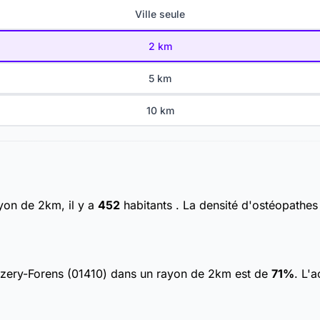
Ville seule
2 km
5 km
10 km
yon de 2km, il y a
452
habitants
. La densité d'ostéopathes
hézery-Forens (01410) dans un rayon de 2km est de
71%
. L'