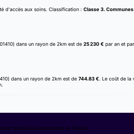
ulté d'accès aux soins.
Classification :
Classe 3. Communes av
(01410) dans un rayon de 2km est de
25 230 €
par an et par
1410) dans un rayon de 2km est de
744.83 €
. Le coût de la
n.
lorer toutes les opportunités en France.