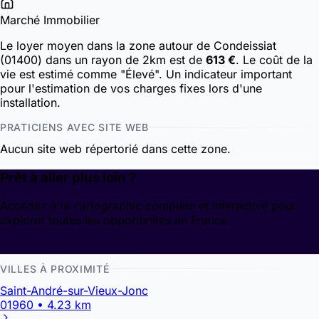
Marché Immobilier
Le loyer moyen dans la zone autour de Condeissiat
(01400) dans un rayon de 2km est de
613 €
. Le coût de la
vie est estimé comme "Élevé". Un indicateur important
pour l'estimation de vos charges fixes lors d'une
installation.
PRATICIENS AVEC SITE WEB
Aucun site web répertorié dans cette zone.
Prêt à aller plus loin ?
Accédez à la cartographie complète et interactive pour
explorer toutes les opportunités en France.
Découvrir la cartographie
VILLES À PROXIMITÉ
Saint-André-sur-Vieux-Jonc
01960 • 4.23 km