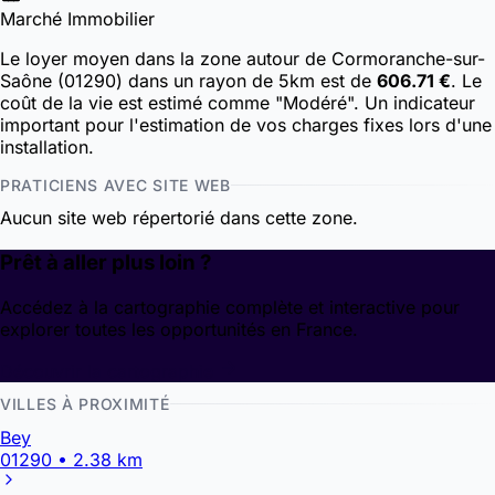
Marché Immobilier
Le loyer moyen dans la zone autour de Cormoranche-sur-
Saône (01290) dans un rayon de 5km est de
606.71 €
. Le
coût de la vie est estimé comme "Modéré". Un indicateur
important pour l'estimation de vos charges fixes lors d'une
installation.
PRATICIENS AVEC SITE WEB
Aucun site web répertorié dans cette zone.
Prêt à aller plus loin ?
Accédez à la cartographie complète et interactive pour
explorer toutes les opportunités en France.
Découvrir la cartographie
VILLES À PROXIMITÉ
Bey
01290 • 2.38 km